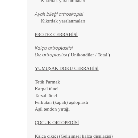
Kıkırdak yaralanmaları
Ayak bileği artroskopisi
Kıkırdak yaralanmaları
PROTEZ CERRAHİSİ
Kalça artroplastisi
Diz artroplastisi
( Unikondiler / Total )
YUMUŞAK DOKU CERRAHİSİ
Tetik Parmak
Karpal tünel
Tarsal tünel
Perkütan (kapalı) aşiloplasti
Aşil tendon yırtığı
ÇOCUK ORTOPEDİSİ
Kalça çıkığı (Gelişimsel kalça displazisi)